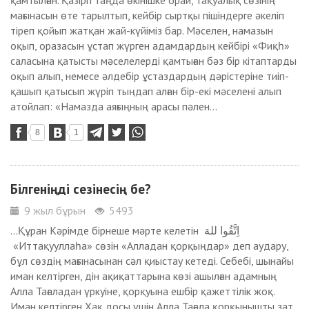
қамтылған. Қазіргі таңда өкінішке орай, тақуалық сөзінің
мағынасын өте тарылтып, кейбір сыртқы пішіндерге әкеліп
тіреп қойып жатқан жай-күйіміз бар. Мәселен, намазын
оқып, оразасын ұстап жүрген адамдардың кейбірі «Фиқһ»
саласына қатысты мәселелерді қамтыған бәз бір кітаптарды
оқып алып, немесе әлдебір ұстаздардың дәрістеріне тиіп-
қашып қатысып жүріп тыңдап алған бір-екі мәселені алып
атойлап: «Намазда аяғыңның арасы пәлен...
8
1
Білгеніңді сезінесің бе?
9 жыл бұрын
5493
...Құран Кәрімде бірнеше мәрте келетін اِتَّقُوا للهَ
«Иттақууллаһа» сөзін «Алладан қорқыңдар» деп аудару,
бұл сөздің мағынасынан сәл қиыстау кетеді. Себебі, шынайы
иман келтірген, дін ақиқаттарына көзі ашылған адамның
Алла Тағаладан үркуіне, қорқуына ешбір қажеттілік жоқ.
Иман келтірген Хақ досы үшін Алла Тағала қорқынышты зат