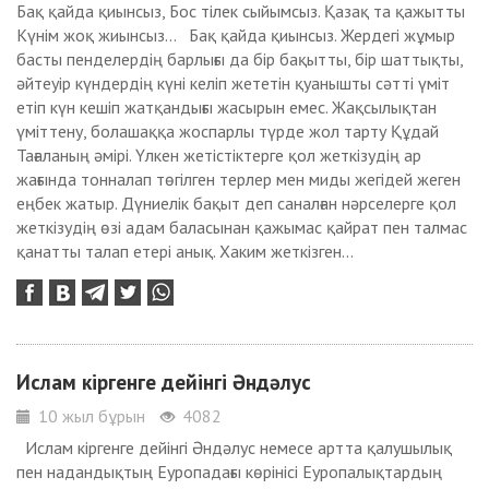
Бақ қайда қиынсыз, Бос тілек сыйымсыз. Қазақ та қажытты
Күнім жоқ жиынсыз... Бақ қайда қиынсыз. Жердегі жұмыр
басты пенделердің барлығы да бір бақытты, бір шаттықты,
әйтеуір күндердің күні келіп жететін қуанышты сәтті үміт
етіп күн кешіп жатқандығы жасырын емес. Жақсылықтан
үміттену, болашаққа жоспарлы түрде жол тарту Құдай
Тағаланың әмірі. Үлкен жетістіктерге қол жеткізудің ар
жағында тонналап төгілген терлер мен миды жегідей жеген
еңбек жатыр. Дүниелік бақыт деп саналған нәрселерге қол
жеткізудің өзі адам баласынан қажымас қайрат пен талмас
қанатты талап етері анық. Хаким жеткізген...
Ислам кіргенге дейінгі Әндәлус
10 жыл бұрын
4082
Ислам кіргенге дейінгі Әндәлус немесе артта қалушылық
пен надандықтың Еуропадағы көрінісі Еуропалықтардың