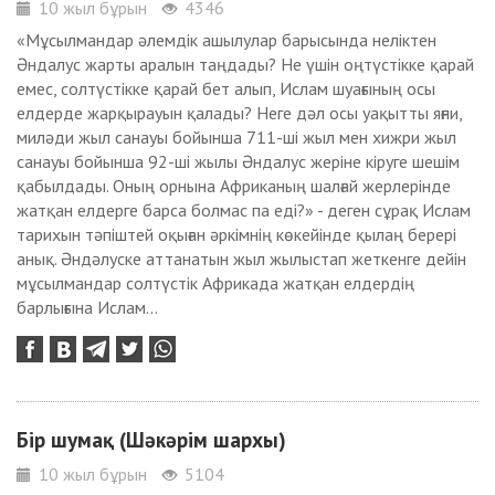
10 жыл бұрын
4346
«Мұсылмандар әлемдік ашылулар барысында неліктен
Әндалус жарты аралын таңдады? Не үшін оңтүстікке қарай
емес, солтүстікке қарай бет алып, Ислам шуағының осы
елдерде жарқырауын қалады? Неге дәл осы уақытты яғни,
миләди жыл санауы бойынша 711-ші жыл мен хижри жыл
санауы бойынша 92-ші жылы Әндалус жеріне кіруге шешім
қабылдады. Оның орнына Африканың шалғай жерлерінде
жатқан елдерге барса болмас па еді?» - деген сұрақ Ислам
тарихын тәпіштей оқыған әркімнің көкейінде қылаң берері
анық. Әндәлуске аттанатын жыл жылыстап жеткенге дейін
мұсылмандар солтүстік Африкада жатқан елдердің
барлығына Ислам...
Бір шумақ (Шәкәрім шархы)
10 жыл бұрын
5104