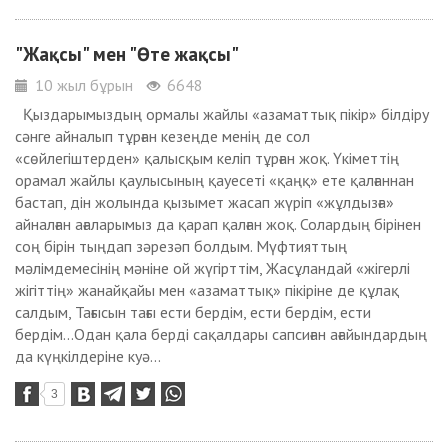
"Жақсы" мен "Өте жақсы"
10 жыл бұрын
6648
Қыздарымыздың ормалы жайлы «азаматтық пікір» білдіру
сәнге айналып тұрған кезеңде менің де сол
«сөйлегіштерден» қалысқым келіп тұрған жоқ. Үкіметтің
орамал жайлы қаулысының қауесеті «қаңқ» ете қалғаннан
бастап, дін жолында қызымет жасап жүріп «жұлдызға»
айналған ағаларымыз да қарап қалған жоқ. Солардың бірінен
соң бірін тыңдап зәрезәп болдым. Мүфтияттың
мәлімдемесінің мәніне ой жүгірттім, Жасұландай «жігерлі
жігіттің» жанайқайы мен «азаматтық» пікіріне де құлақ
салдым, Тағысын тағы ести бердім, ести бердім, ести
бердім...Одан қала берді сақалдары сапсиған ағайындардың
да күңкілдеріне куә...
3