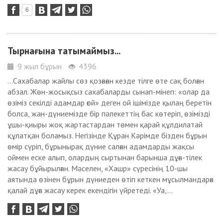
6
Тырнағына татымаймыз...
9 жыл бұрын
4396
...Сахабалар жайлы сөз қозғаған кезде тілге өте сақ болған
абзал. Жөн-жосықсыз сахабаларды сынап-мінеп: «олар да
өзіміз секілді адамдар ғой» деген ой ішімізде қылаң беретін
болса, жан-дүниемізде бір пәлекеттің бас көтеріп, өзімізді
ұшы-қиыры жоқ жартастардан төмен қарай құлдилатай
құлатқан боламыз. Негізінде Құран Кәрімде бізден бұрын
өмір сүріп, бұрынырақ дүние салған адамдарды жақсы
оймен еске алып, олардың сыртынан барынша дұға-тілек
жасау бұйырылған. Мәселен, «Хашр» сүресінің 10-шы
аятында өзінен бұрын дүниеден өтіп кеткен мұсылмандарға
қалай дұға жасау керек екендігін үйретеді. «Уа,...