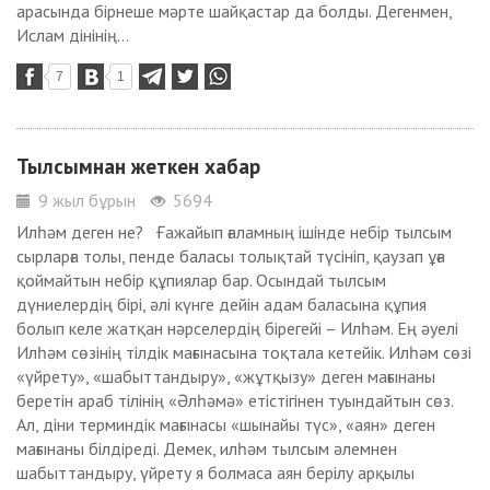
арасында бірнеше мәрте шайқастар да болды. Дегенмен,
Ислам дінінің...
7
1
Тылсымнан жеткен хабар
9 жыл бұрын
5694
Илһәм деген не? Ғажайып ғаламның ішінде небір тылсым
сырларға толы, пенде баласы толықтай түсініп, қаузап ұға
қоймайтын небір құпиялар бар. Осындай тылсым
дүниелердің бірі, әлі күнге дейін адам баласына құпия
болып келе жатқан нәрселердің бірегейі – Илһәм. Ең әуелі
Илһәм сөзінің тілдік мағынасына тоқтала кетейік. Илһәм сөзі
«үйрету», «шабыттандыру», «жұтқызу» деген мағынаны
беретін араб тілінің «Әлһәмә» етістігінен туындайтын сөз.
Ал, діни терминдік мағынасы «шынайы түс», «аян» деген
мағынаны білдіреді. Демек, илһәм тылсым әлемнен
шабыттандыру, үйрету я болмаса аян берілу арқылы