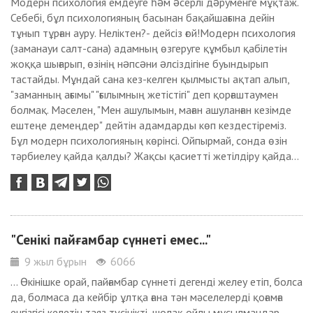
Модерн психология емдеуге һəм əсерлі дəруменге мұқтаж.
Себебі, бұл психологияның басынан бақайшағына дейін
тұнып тұрған ауру. Неліктен?- дейсіз ғой!Модерн психология
(заманауи салт-сана) адамның өзгеруге құмбыл қабілетін
жоққа шығарып, өзінің нəпсəни əлсіздігіне буындырып
тастайды. Мұндай сана кез-келген қылмысты ақтап алып,
"заманның ағымы" "ғылымның жетістігі" деп қорғаштаумен
болмақ. Мәселен, "Мен ашулымын, маған ашуланған кезімде
ештеңе демеңдер" дейтін адамдарды көп кездестіреміз.
Бұл модерн психологияның көрінсі. Ойпырмай, сонда өзін
тәрбиелеу қайда қалды? Жақсы қасиетті жетілдіру қайда...
"Сенікі пайғамбар сүннеті емес..."
9 жыл бұрын
6066
... Өкінішке орай, пайғамбар сүннеті дегенді желеу етіп, болса
да, болмаса да кейбір ұлтқа ғана тән мәселелерді қоғамға
енгізгісі келетін таяз түсінікті, шолақ ойлы мұсылмандар