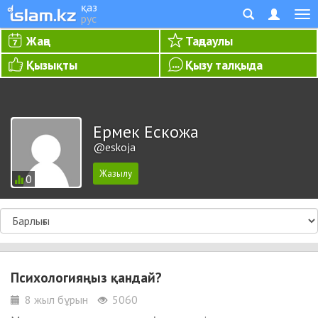
қаз
рус
Жаңа
Таңдаулы
Қызықты
Қызу талқыда
Ермек Ескожа
@eskoja
0
Психологияңыз қандай?
8 жыл бұрын
5060