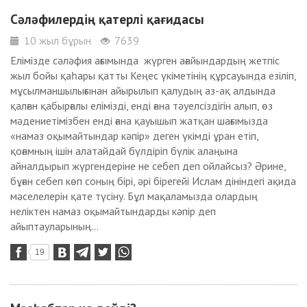
Сәләфилердің қатерлі қағидасы
10 жыл бұрын
7639
Елімізде сәләфия ағымында жүрген ағайындардың жетпіс
жыл бойы қаһары қатты Кеңес үкіметінің құрсауында езіліп,
мұсылманшылығынан айырылып қалудың аз-ақ алдында
қалған қабырғалы елімізді, енді ғана тәуелсіздігін алып, өз
мәдениетімізбен енді ғана қауышып жатқан шағымызда
«намаз оқымайтындар кәпір» деген үкімді ұран етіп,
қоғамның ішін алатайдай бүлдіріп бүлік алаңына
айналдырып жүргендеріне не себеп деп ойлайсыз? Әрине,
бұған себеп көп соның бірі, әрі бірегейі Ислам дініндегі ақида
мәселелерін қате түсіну. Бұл мақаламызда олардың
неліктен намаз оқымайтындарды кәпір деп
айыптауларының...
19