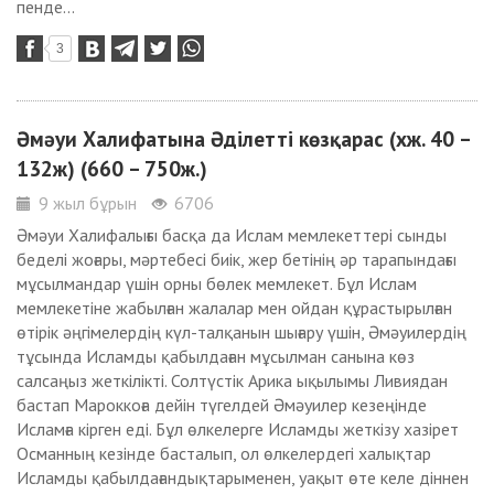
пенде...
3
Әмәуи Халифатына Әділетті көзқарас (хж. 40 –
132ж) (660 – 750ж.)
9 жыл бұрын
6706
Әмәуи Халифалығы басқа да Ислам мемлекеттері сынды
беделі жоғары, мәртебесі биік, жер бетінің әр тарапындағы
мұсылмандар үшін орны бөлек мемлекет. Бұл Ислам
мемлекетіне жабылған жалалар мен ойдан құрастырылған
өтірік әңгімелердің күл-талқанын шығару үшін, Әмәуилердің
тұсында Исламды қабылдаған мұсылман санына көз
салсаңыз жеткілікті. Солтүстік Арика ықылымы Ливиядан
бастап Мароккоға дейін түгелдей Әмәуилер кезеңінде
Исламға кірген еді. Бұл өлкелерге Исламды жеткізу хазірет
Османның кезінде басталып, ол өлкелердегі халықтар
Исламды қабылдағандықтарыменен, уақыт өте келе діннен