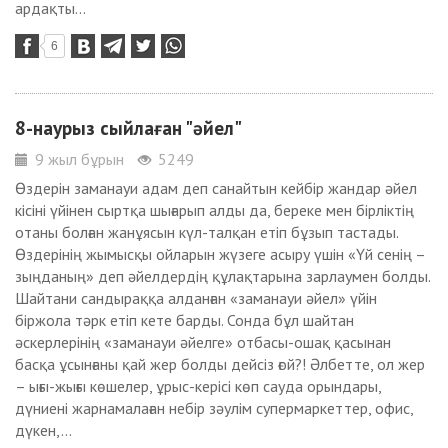
ардақты...
6
8-наурыз сыйлаған "әйел"
9 жыл бұрын
5249
Өздерін заманауи адам деп санайтын кейбір жандар әйел
кісіні үйінен сыртқа шығарып алды да, береке мен бірліктің
отаны болған жанұясын күл-талқан етіп бұзып тастады.
Өздерінің жымысқы ойларын жүзеге асыру үшін «Үй сенің –
зыңданың» деп әйелдердің құлақтарына зарлаумен болды.
Шайтани сандыраққа алданған «заманауи әйел» үйін
біржола тәрк етіп кете барды. Сонда бұл шайтан
әскерлерінің «заманауи әйелге» отбасы-ошақ қасынан
басқа ұсынғаны қай жер болды дейсіз ғой?! Әлбетте, ол жер
– ығы-жығы көшелер, ұрыс-керісі көп сауда орындары,
дүниені жарнамалаған небір зәулім супермаркеттер, офис,
дүкен,...