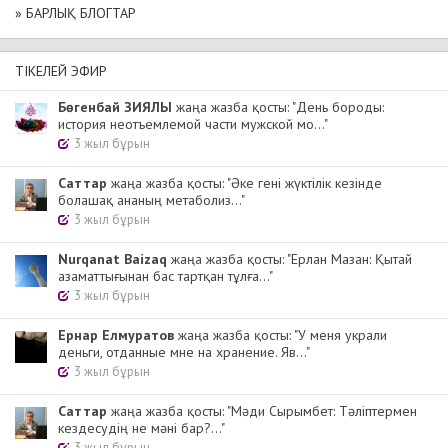
» БАРЛЫҚ БЛОГТАР
ТІКЕЛЕЙ ЭФИР
Бөгенбай ЗИЯЛЫ
жаңа жазба қосты: "День бороды:
история неотъемлемой части мужской мо..."
3 жыл бұрын
Cаттар
жаңа жазба қосты: "Әке гені жүктілік кезінде
болашақ ананың метаболиз..."
3 жыл бұрын
Nurqanat Baizaq
жаңа жазба қосты: "Ерлан Мазан: Қытай
азаматтығынан бас тартқан тұлға..."
3 жыл бұрын
Ернар Елмуратов
жаңа жазба қосты: "У меня украли
деньги, отданные мне на хранение. Яв..."
3 жыл бұрын
Cаттар
жаңа жазба қосты: "Мәди Сырымбет: Тәліптермен
кездесудің не мәні бар?..."
3 жыл бұрын