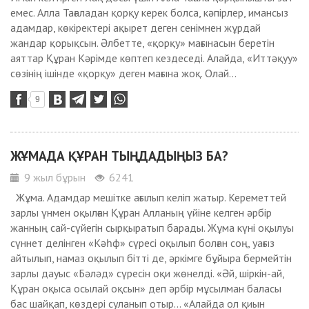
емес. Алла Тағаладан қорқу керек болса, кәпірлер, имансыз
адамдар, көкіректері ақырет деген сенімнен жұрдай
жандар қорықсын. Әлбетте, «қорқу» мағынасын беретін
аяттар Құран Кәрімде көптеп кездеседі. Алайда, «Иттәқуу»
сөзінің ішінде «қорқу» деген мағына жоқ. Олай...
9
ЖҰМАДА ҚҰРАН ТЫҢДАДЫҢЫЗ БА?
9 жыл бұрын
6241
Жұма. Адамдар мешітке ағылып келіп жатыр. Кереметтей
зарлы үнмен оқылған Құран Алланың үйіне келген әрбір
жанның сай-сүйегін сырқыратып барады. Жұма күні оқылуы
сүннет делінген «Кәһф» сүресі оқылып болған соң, уағыз
айтылып, намаз оқылып бітті де, әркімге бұйыра бермейтін
зарлы дауыс «Бәләд» сүресін оқи жөнелді. «Әй, шіркін-ай,
Құран оқыса осылай оқсын» деп әрбір мұсылман баласы
бас шайқап, көздері суланып отыр... «Алайда ол қиын