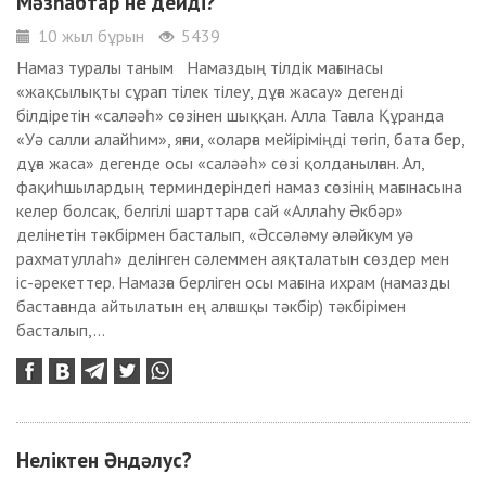
Мәзһабтар не дейді?
10 жыл бұрын
5439
Намаз туралы таным Намаздың тілдік мағынасы
«жақсылықты сұрап тілек тілеу, дұға жасау» дегенді
білдіретін «саләәһ» сөзінен шыққан. Алла Тағала Құранда
«Уә салли алайһим», яғни, «оларға мейіріміңді төгіп, бата бер,
дұға жаса» дегенде осы «саләәһ» сөзі қолданылған. Ал,
фақиһшылардың терминдеріндегі намаз сөзінің мағынасына
келер болсақ, белгілі шарттарға сай «Аллаһу Әкбәр»
делінетін тәкбірмен басталып, «Әссәләму әләйкум уә
рахматуллаһ» делінген сәлеммен аяқталатын сөздер мен
іс-әрекеттер. Намазға берліген осы мағына ихрам (намазды
бастағанда айтылатын ең алғашқы тәкбір) тәкбірімен
басталып,...
Неліктен Әндәлус?