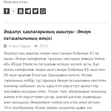
безу кең етек...
6
Әндалус қақпаларының ашылуы - Әмауи
патшалығының жеңісі
9 жыл бұрын
4330
Әндалустың ашылуы хижри жыл санауы бойынша 92-ші
жылы, Әмәуи халифалығы тұсында, нақтырақ алғанда Уалид
ибн Әбдул Мәліктің патшалығы кезінде жүзеге асты. Бұл
кісінің халифалығы хижри жыл санауы бойынша 86-жыл мен
96-жыл аралығы болатын. Шындығына келсек, Ислам
тарихының кейбір тұстарында Әмәуи патшалығына көптеген
жалалар жабылып, ақты қара етіп көрсетуге әрекеттер
жасалғаны жасырын емес. Тонын теріс айналдырып жақсыны
жаман етіп көрсетумен қатар, шимай-шатпақ оқиғаларды
жөн-жосықсыз Әмәуилерге телінуі кең етек алып кеткен.
Тіпті, бәзбіреулер Ислам дінінің гүлденген шағын тек