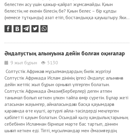
белестен асу үшін қажыр‑қайрат жұмсамайды. Қиын
белестің не екенін білесің бе? Қиын белес – бір құлды
(немесе тұтқынды) азат етіп, бостандыққа қауыштыру. Яки...
Әндәлустың алынуына дейін болған оқиғалар
9 жыл бұрын
5130
Солтүстік Африкаға мұсылмандардың билік жүргізуі
Солтүстік Африкада Ислам дінінің іргесі Әндәлус алынғанға
дейін жетпіс жыл бұрын орнығып үлгерген болатын.
Солтүстік Африкада Әмазиғ (Берберлер) деген атпен
танымал болып кеткен үлкен тайпа өмір сүретін. Бұлар жеті
атасынан жауынгер, айналасындағы басқа қауымдарға
қарағанда өте күшті, әртүрлі айла-тәсілдерді меңгерген
қабілетті қауым болатын. Осындай қызу қандылықтарының
себебінен Исламнан бірнеше мәрте бас тартып, діннен
шығып кеткен еді. Тіпті, мұсылмандар мен Әмазиғтердің