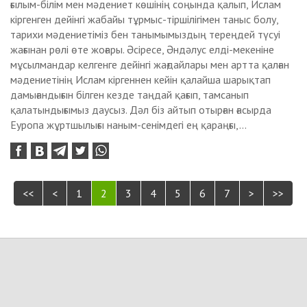
ғылым-білім мен мәдениет көшінің соңында қалып, Ислам
кіргенген дейінгі жабайы тұрмыс-тіршілігімен таныс болу,
тарихи мәдениетіміз бен танымымыздың тереңдей түсуі
жағынан рөлі өте жоғары. Әсіресе, Әндәлуc елді-мекеніне
мұсылмандар келгенге дейінгі жағдайлары мен артта қалған
мәдениетінің Ислам кіргеннен кейін қалайша шарықтап
дамығандығын білген кезде таңдай қағып, тамсанып
қалатындығымыз даусыз. Дәл біз айтып отырған ғасырда
Еуропа жұртшылығы наным-сенімдегі ең қараңғы,...
<<
<
1
2
3
4
5
6
7
>
>>