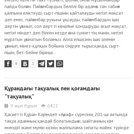
пайда болған. Пайғамбардың белгілі бір адамға тән табиғи
қалпына еліктеуді, сырт-пішінін қайталауды негізгі мақсат
деп емес, пайғамбар рухына ұқсауды, пайғамбардың ішкі
дертін ұғынып, сол дертті көңіліне қондыруды асыл мақсат,
негізгі міндет деп білген кезде ғана сүннеттің мәнін, негізгі
мұратын ұғынатын боламыз. Алла елшісінің ішкі әлемін
ұғынып, мінез-құлқын бойына сіңіруге тырысқанда, сырт-
пішін, бет-бейне бірінші...
9
1
Құрандағы тақуалық пен қоғамдағы
"тақуалық"
9 жыл бұрын
6422
Қасиетті Құран Кәрімдегі «Ағраф» сүресінің 201-ші аятында
тақуа адамның қандай болатындығы, шайтанның кім
екендігі және мүмін кісінің жалпылама сипаты мәйек түрінде