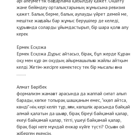
әрі әлеуметтік бағдарлама қабылдау қажет. Оңалту
және бейімдеу орталықтарының жұмысына ревизия
қажет. Балық берме, балық аулауды үйрет демей ме,
мешітке жағдайы бар жұмыс берушілер де келеді,
құрығанда соларды ұйымдастырып, бір шара қолға алу
керек
Ермек Есқожа
Ермек Есқожа Дұрыс айтасыз, бірақ, бұл жерде Құран
оқу мен құр ән оқудың айырмашылығы жайлы айтқым
келді. Жетім-жесірге көмектесу тек бір мысалы ғана
........
Алмат Бөрібек
формализм жамағат арасында да жаппай сипат алып
барады, көпке топырақ шашқаным емес, "кқөп айтса,
көнді"-нің кері келіп тұр, яғни, көпшлік арасында байқай
алмай қалатын да шығар, бірақ біреуі байқамай қалар,
екеуі байқамай қалар, тіпті, үшеуі байқамай қалар,
бірақ бәрі неге мұндай енжар күйге түсті? Осыған ой
жіберген екенсің,