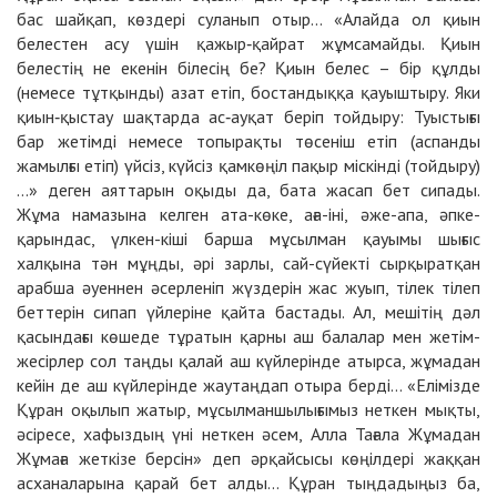
бас шайқап, көздері суланып отыр... «Алайда ол қиын
белестен асу үшін
қажыр‑қайрат жұмсамайды. Қиын
белестің не екенін білесің бе? Қиын белес – бір құлды
(немесе тұтқынды) азат етіп, бостандыққа қауыштыру. Яки
қиын‑қыстау шақтарда ас‑ауқат беріп тойдыру: Туыстығы
бар жетімді немесе топырақты төсеніш етіп (аспанды
жамылғы етіп) үйсіз, күйсіз қамкөңіл пақыр міскінді (тойдыру)
…» деген аяттарын оқыды да, бата жасап бет сипады.
Жұма намазына келген ата-көке, аға-іні, әже-апа, әпке-
қарындас, үлкен-кіші барша мұсылман қауымы шығыс
халқына тән мұңды, әрі зарлы, сай-сүйекті сырқыратқан
арабша әуеннен әсерленіп жүздерін жас жуып, тілек тілеп
беттерін сипап үйлеріне қайта бастады. Ал, мешітің дәл
қасындағы көшеде тұратын қарны аш балалар мен жетім-
жесірлер сол таңды қалай аш күйлерінде атырса, жұмадан
кейін де аш күйлерінде жаутаңдап отыра берді… «Елімізде
Құран оқылып жатыр, мұсылманшылығымыз неткен мықты,
әсіресе, хафыздың үні неткен әсем, Алла Тағала Жұмадан
Жұмаға жеткізе берсін» деп әрқайсысы көңілдері жаққан
асханаларына қарай бет алды… Құран тыңдадыңыз ба,