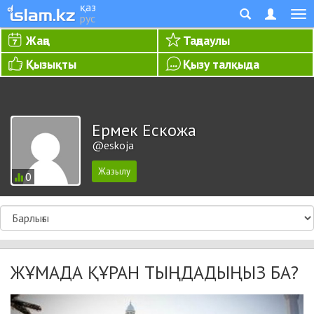
қаз
рус
Жаңа
Таңдаулы
Қызықты
Қызу талқыда
Ермек Ескожа
@eskoja
0
ЖҰМАДА ҚҰРАН ТЫҢДАДЫҢЫЗ БА?