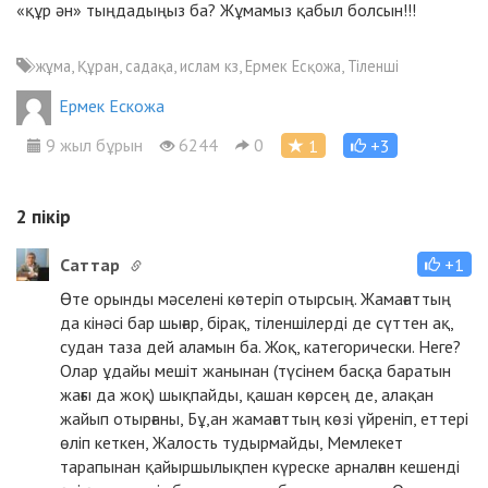
«құр ән» тыңдадыңыз ба? Жұмамыз қабыл болсын!!!
жұма, Құран, садақа, ислам кз, Ермек Есқожа, Тіленші
Ермек Ескожа
9 жыл бұрын
6244
0
1
+3
2
пікір
Cаттар
+1
Өте орынды мәселені көтеріп отырсың. Жамағаттың
да кінәсі бар шығар, бірақ, тіленшілерді де сүттен ақ,
судан таза дей аламын ба. Жоқ, категорически. Неге?
Олар ұдайы мешіт жанынан (түсінем басқа баратын
жағы да жоқ) шықпайды, қашан көрсең де, алақан
жайып отырғаны, Бұ,ан жамағаттың көзі үйреніп, еттері
өліп кеткен, Жалость тудырмайды, Мемлекет
тарапынан қайыршылықпен күреске арналған кешенді