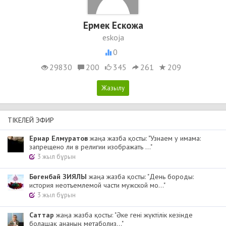
Ермек Ескожа
eskoja
0
29830
200
345
261
209
ТІКЕЛЕЙ ЭФИР
Ернар Елмуратов
жаңа жазба қосты: "Узнаем у имама:
запрещено ли в религии изображать ..."
3 жыл бұрын
Бөгенбай ЗИЯЛЫ
жаңа жазба қосты: "День бороды:
история неотъемлемой части мужской мо..."
3 жыл бұрын
Cаттар
жаңа жазба қосты: "Әке гені жүктілік кезінде
болашақ ананың метаболиз..."