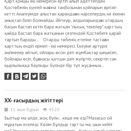
Қарт қойшы екі немересін ертіп алып әдеттегідей
Қостөбенің күнгей жағына таңбозынан қойларын өргізіп
кетті. Алагеуімде алыстан қараңдаған нәрселердің не екенін
анықтап біліп болмайды. Әйтеуір, алдыларындағы отардың
басын бастап кетіп бара жатқан "пысық текелер" қарттың
қайда бастап бара жатқанын сезгендей Қостөбеге қарай
тартып барады... Отарды төбенің етегіне тастаған
қарттың ендігі ермегі - екі немересі. Екеуіне әртүрлі
әңгімелер айтып, ойлары өссін деп жұмбақтар шешкізіп,
бойлары өсіп, бұғанасы қатсын деп жүгіртіп, секіртіп сан
қырлылыққа баулиды. Бүгінде бір түп жусанның...
XX- ғасырдың жігіттері
11 жыл бұрын
4520
Былтыр ма әлде, жоқ бүгін... кеше ме еді?Мазасыз ой
мұратын еселеді. Көзім бұлдыр тартты ма, шын кейпі
ме? Ұсқынсыздау өмірдің көшелері. Қалың қурай қаптаған,