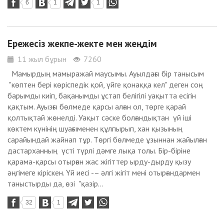
6
1
1
Ережесіз жекпе-жекте мен жеңдім
11 жыл бұрын
7260
Мамырдың мамыражай маусымы. Ауылдағы бір танысым
"көптен бері көріспедік қой, үйге қонаққа кел" деген соң
барымды киіп, бақанымды ұстап белігілі уақытта есігін
қақтым. Ауызғы бөлмеде қарсы алған ол, төрге қарай
қолтықтай жөнелді. Уақыт сәске болғандықтан үй іші
көктем күнінің шуағыменен құлпырып, хан қызының
сарайындай жайнап тұр. Төргі бөлмеде ұзыннан жайылған
дастарханның үсті түрлі дәмге лықа толы. Бір-біріне
қарама-қарсы отырған жас жігіттер ырду-дырду қызу
әңгімеге кіріскен. Үй иесі -– әлгі жігіт мені отырғандармен
таныстырды да, өзі "қазір...
32
1