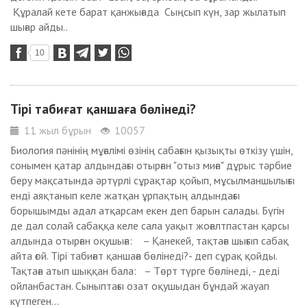
Құралай кете барат қанжығада Сыңсып күн, зар жылатып
шығар айды..
10
Тірі табиғат қаншаға бөлінеді?
11 жыл бұрын
10057
Биология пәнінің мұғалімі өзінің сабағын қызықты өткізу үшін,
сонымен қатар алдындағы отырған "отыз миға" дұрыс тәрбие
беру мақсатында әртүрлі сұрақтар қойып, мұсылманшылығы
енді аяқтанып келе жатқан ұрпақтың алдындағы
борышымды адал атқарсам екен деп барын салады. Бүгін
де дәл солай сабаққа келе сала уақыт жоғалтпастан қарсы
алдында отырған оқушыға: – Қанекей, тақтаға шығып сабақ
айта ғой. Тiрi табиғат қаншаға бөлінеді?- деп сұрақ қойды.
Тақтаға атып шыққан бала: – Төрт түрге бөлінеді, - деді
ойланбастан. Сыныптағы озат оқушыдан бұндай жауап
күтпеген...