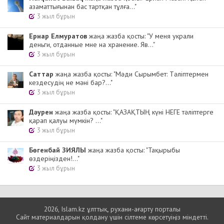
азаматтығынан бас тартқан тұлға..."
3 жыл бұрын
Ернар Елмуратов
жаңа жазба қосты: "У меня украли
деньги, отданные мне на хранение. Яв..."
3 жыл бұрын
Cаттар
жаңа жазба қосты: "Мәди Сырымбет: Тәліптермен
кездесудің не мәні бар?..."
3 жыл бұрын
Дәурен
жаңа жазба қосты: "ҚАЗАҚТЫҢ күні НЕГЕ тәліптерге
қарап қалуы мүмкін? ..."
3 жыл бұрын
Бөгенбай ЗИЯЛЫ
жаңа жазба қосты: "Тақырыбы
өздеріңізден!..."
3 жыл бұрын
2026, Islam.kz ұлттық, рухани-ағарту порталы
Сайт материалдарын қолдану үшін сілтеме көрсетуіңіз міндетті.