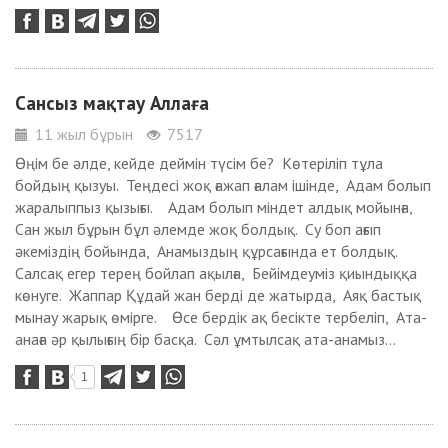
Сансыз мақтау Аллаға
11 жыл бұрын
7517
Өңім бе әлде, кейде деймін түсім бе? Көтеріліп тұла
бойдың қызуы. Теңдесі жоқ ғажап ғалам ішінде, Адам болып
жаралыппыз қызығы. Адам болып міндет алдық мойынға,
Сан жыл бұрын бұл әлемде жоқ болдық. Су боп ағып
әкеміздің бойында, Анамыздың құрсағында ет болдық.
Салсақ егер терең бойлап ақылға, Бейімдеуміз қиындыққа
көнуге. Жаппар Құдай жан берді де жатырда, Аяқ бастық
мынау жарық өмірге. Өсе бердік ақ бесікте тербеліп, Ата-
анаға әр қылығың бір басқа. Сәл ұмтылсақ ата-анамыз...
1