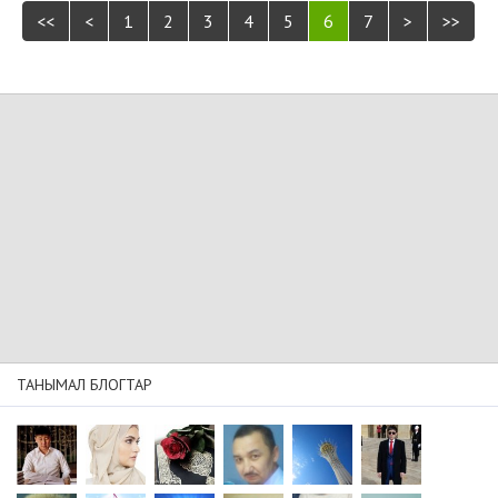
<<
<
1
2
3
4
5
6
7
>
>>
ТАНЫМАЛ БЛОГТАР