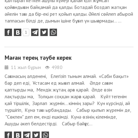
қалтырап кеткен ашулы күйеуі қалай қол жұмсап
қойғандығын байқамай да қалды. Ботадай боздап жатқан
әйелін тағы да бір-екі рет қойып қалды. Әйелі сөйлеп абырой
таппасын білді де, дымын ішіне бұғып үн шығармады... ...
1
Маған терең тәубе керек
11 жыл бұрын
4980
Сағынасың әлденені, Елегізіп тыным алмай. «Сәби бақыт»
бар деп еді, Ұстасам ед жығып алмай. Әлде сағым
қаптырды ма, Мендік жұтаң арға қарай. Әлде өзін
лақтырды ма, Толқын соққан жарға қарай. Күйттегенім
қай тіршілік, Зарлап жүрмін... кімнің зары? Күн күрсінді, ай
түршігіп, Күнә тағы ырбаңдады. Сабыр қылып жүремін де,
"Сөкпен" деп ем, енді ешкімді. Күнә өзінің кілемінде,
Ашуды әкеп белдестірді. Сабыр байғұс...