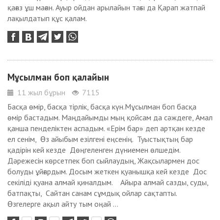
қағаз ұш маған. Ауыр ойдан арылайын тағы да Қарап жатпай
лақылдатып құс қалам.
Мұсылман боп қалайын
11 жыл бұрын
7115
Басқа өмір, басқа тірлік, басқа күн.Мұсылман боп басқа
өмір бастадым. Маңдайымды мың қойсам да сәждеге, Амал
қанша пенделіктен аспадым. «Ерім бар» деп артқан кезде
ел сенім, Өз айыбым езілгені еңсенің. Туыстықтың бар
қадірін кей кезде Дөңгеленген дүниемен өлшедім.
Дәрежесін көрсетпек боп сыйлаудың, Жақсылармен дос
болуды ұйғардым. Досым жеткен қуанышқа кей кезде Дос
секіліді қуана алмай қиналдым. Айыра алмай сазды, суды,
батпақты, Сайтан санам сұмдық ойлар сақтапты.
Өзгелерге ақыл айту тым оңай ...