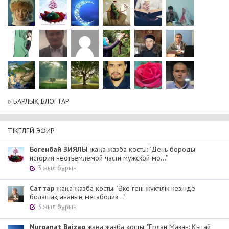
» БАРЛЫҚ БЛОГТАР
ТІКЕЛЕЙ ЭФИР
Бөгенбай ЗИЯЛЫ
жаңа жазба қосты: "День бороды:
история неотъемлемой части мужской мо..."
3 жыл бұрын
Cаттар
жаңа жазба қосты: "Әке гені жүктілік кезінде
болашақ ананың метаболиз..."
3 жыл бұрын
Nurqanat Baizaq
жаңа жазба қосты: "Ерлан Мазан: Қытай