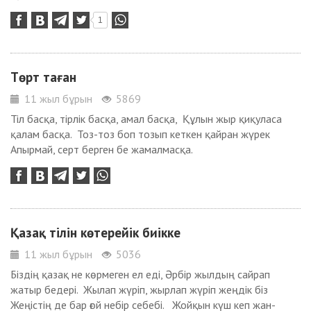
1
Төрт таған
11 жыл бұрын
5869
Тіл басқа, тірлік басқа, амал басқа, Құлын жыр қиқуласа
қалам басқа. Тоз-тоз боп тозып кеткен қайран жүрек
Апырмай, серт берген бе жамалмасқа.
Қазақ тілін көтерейік биікке
11 жыл бұрын
5036
Біздің қазақ не көрмеген ел еді, Әрбір жылдың сайрап
жатыр бедері. Жылап жүріп, жырлап жүріп жеңдік біз
Жеңістің де бар ғой небір себебі. Жойқын күш кеп жан-