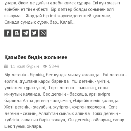
ұнарға, Әкем де дайын әдеби көмек сұрарға. Екі күн жазып
ерінбей еттім еңбекті Бір дәптер болды сонымен әлгі
шығарма. Жардай бір істі жәукемдегендей қуандым,
Санада сұмдық сұрақ бар.. Қалай...
Қазыбек бидің жолымен
11 жыл бұрын
5849
Бір дегенің - бірлігің, бес күндік мынау жалғанда, Екі дегенің -
ерлігің, дұшпанға қарсы барғанда. Үш дегенің - үмітің,
үлпілдеп тұрған үкілі, Төрт дегенің - тынысың, соңғы
минутың қалғанда. Бес дегенің - басқаша, арғы өмірге
барғанда Алты дегенің - алқымың, Әзірейіл келіп қалғанда.
Жеті дегенің - жауабың, жүгірген, жүрген жерлерің, Сегіз
дегенің - сезімің, Аллаһтан сыйлық алғанда Тоғыз дегенің -
түйсігің, салатын бәрін толғауға, Он дегенің - ойларың, сапар
шек тұнық ойларға.