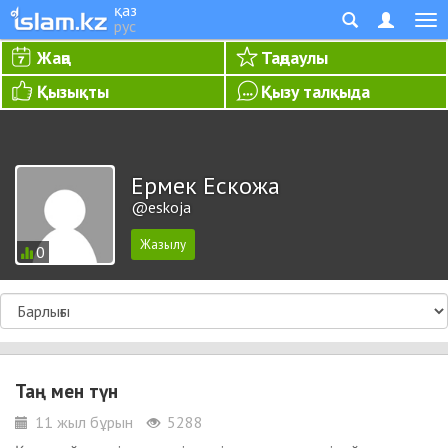
қаз
рус
Жаңа
Таңдаулы
Қызықты
Қызу талқыда
Ермек Ескожа
@eskoja
0
Таң мен түн
11 жыл бұрын
5288