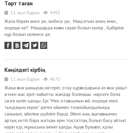
Төрт таған
11 жыл бұрын
4493
Жаза берем өнсе де, өнбесе де, Мақсатым өлең емес,
ендеше не? Мақшарда маған сауап болып келер , Қабіріме
нұр болып келмесе де.
Көңілдегi кiрбiң
11 жыл бұрын
4870
Жаңа ғана шаңырақ көтеріп, отау құрғандарына аз ғана уақыт
өткен жас ерлі-зайыпты жандар болмашы нәрсеге бола
сөзге келіп қалды. Ері "Мен отағасымын ғой, ендеше мені
тыңдауың керек" деген ойымен тоңмойындылыққа
салынып, әйеліне шүйліге берді. Әйелі жақ ашпағанымен
артық кетіп бара жатқан ерін тоқтатпақ болып басу айтып
көріп еді, мұнысына өкініп қалды. Ашуға булығып, қолы