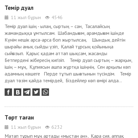
Темір дуал
11 жыл бұрын
4546
Темір дуал ішің - ылаң, сыртың – сән, Тасалайсың
жамандыққа ұмтылсам. Шабандығым, арамдығым ішіңде
Күнім нешік арса-арса боп жыртылсаң. Шындық дейтін
шырайы анық сыйды үзіп, Қалай тұрсың қойыныңа
сыйғызып. Қарыс қадам аттап шықсам, жасанды
Бетпердені жібересің кигізіп. Темір дуал сыртың – жарқын,
ішің – мұң, Құпиясын ашпа жұртқа ішіңнің. Сен арқылы көп
адамның көшеге Перде тұтып шығатынын түсіндім. Темір
дуал төзім қайда темірдей, Біздейлер көп өмірі алда...
Төрт таған
11 жыл бұрын
6232
Матап тұрып мұң артады «мыстан ән», Қара сия, аппақ