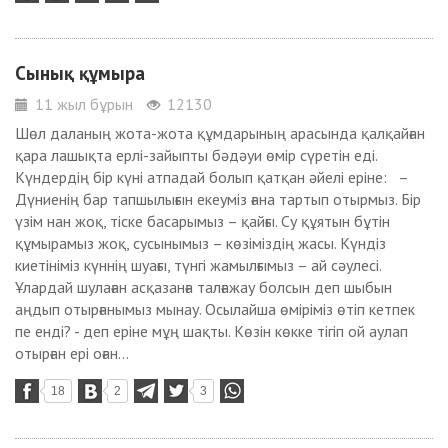
Сынық құмыра
11 жыл бұрын
12130
Шөл даланың жота-жота құмдарының арасында қалқайған
қара лашықта ерлі-зайыпты бәдәуи өмір сүретін еді.
Күндердің бір күні атпадай болып қатқан әйелі еріне: –
Дүниенің бар тапшылығын екеуміз ғана тартып отырмыз. Бір
үзім нан жоқ, тіске басарымыз – қайғы. Су құятын бұтін
құмырамыз жоқ, сусынымыз – көзіміздің жасы. Күндіз
киетініміз күннің шуағы, түнгі жамылғымыз – ай сәулесі.
Ұлардай шулаған асқазанға талғажау болсын деп шыбын
аңдып отырғанымыз мынау. Осылайша өміріміз өтіп кетпек
пе енді? - деп еріне мұң шақты. Көзін көкке тігіп ой аулап
отырған ері оған...
18
2
3