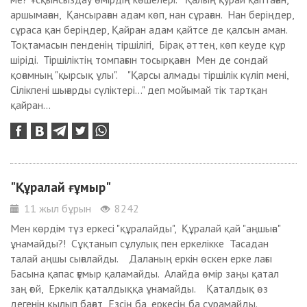
аршымаған, Қансыраған адам көп, нан сұраған. Нан беріңдер,
сұраса қан беріңдер, Қайран адам қайтсе де қалсын аман.
Тоқтамасын пенденің тіршілігі, Бірақ әттең, көп кеуде құр
шіріді. Тіршіліктің томпағын тосырқаған Мен де сондай
қоғамның "қырсық ұлы". "Қарсы алмады тіршілік күліп мені,
Сілікпені шығарды сүліктері..." деп мойымай тік тартқан
қайран...
"Құралай ғұмыр"
11 жыл бұрын
8242
Мен көрдім түз еркесі "құралайды", Құралай қай "аңшыға"
ұнамайды?! Сұқтанып сұлулық пен еркелікке Тасадан
талай аңшы сығалайды. Даланың еркін өскен ерке лағы
Басына қапас ғұмыр қаламайды. Алайда өмір заңы қатал
заң ғой, Еркелік қаталдыққа ұнамайды. Қаталдық өз
дегенін қылып бағат Езсің ба, еркесің ба сұрамайды.