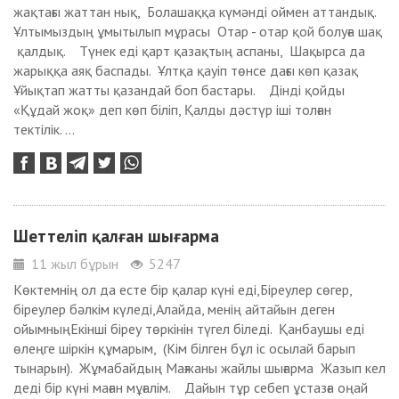
жақтағы жаттан нық, Болашаққа күмәнді оймен аттандық.
Ұлтымыздың ұмытылып мұрасы Отар - отар қой болуға шақ
қалдық. Түнек еді қарт қазақтың аспаны, Шақырса да
жарыққа аяқ баспады. Ұлтқа қауіп төнсе дағы көп қазақ
Ұйықтап жатты қазандай боп бастары. Дінді қойды
«Құдай жоқ» деп көп біліп, Қалды дәстүр іші толған
тектілік. ...
Шеттеліп қалған шығарма
11 жыл бұрын
5247
Көктемнің ол да есте бір қалар күні еді,Біреулер сөгер,
біреулер бәлкім күледі,Алайда, менің айтайын деген
ойымныңЕкінші біреу төркінін түгел біледі. Қанбаушы еді
өлеңге шіркін құмарым, (Кім білген бұл іс осылай барып
тынарын). Жұмабайдың Мағжаны жайлы шығарма Жазып кел
деді бір күні маған мұғалім. Дайын тұр себеп ұстазға оңай