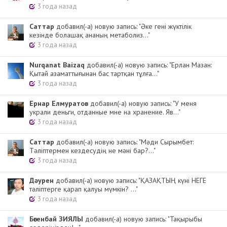
3 года назад
Cаттар
добавил(-а) новую запись: "Әке гені жүктілік
кезінде болашақ ананың метаболиз..."
3 года назад
Nurqanat Baizaq
добавил(-а) новую запись: "Ерлан Мазан:
Қытай азаматтығынан бас тартқан тұлға..."
3 года назад
Ернар Елмуратов
добавил(-а) новую запись: "У меня
украли деньги, отданные мне на хранение. Яв..."
3 года назад
Cаттар
добавил(-а) новую запись: "Мәди Сырымбет:
Тәліптермен кездесудің не мәні бар?..."
3 года назад
Дәурен
добавил(-а) новую запись: "ҚАЗАҚТЫҢ күні НЕГЕ
тәліптерге қарап қалуы мүмкін? ..."
3 года назад
Бөгенбай ЗИЯЛЫ
добавил(-а) новую запись: "Тақырыбы