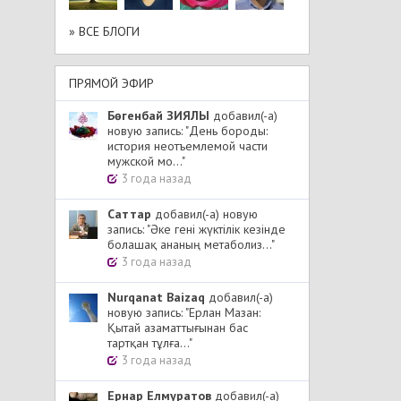
» ВСЕ БЛОГИ
ПРЯМОЙ ЭФИР
Бөгенбай ЗИЯЛЫ
добавил(-а)
новую запись: "День бороды:
история неотъемлемой части
мужской мо..."
3 года назад
Cаттар
добавил(-а) новую
запись: "Әке гені жүктілік кезінде
болашақ ананың метаболиз..."
3 года назад
Nurqanat Baizaq
добавил(-а)
новую запись: "Ерлан Мазан:
Қытай азаматтығынан бас
тартқан тұлға..."
3 года назад
Ернар Елмуратов
добавил(-а)