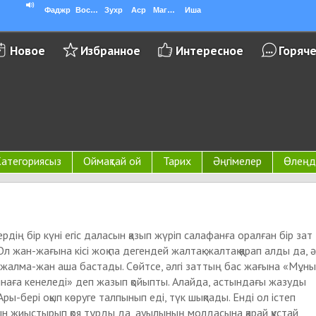
Фаджр
Восход
Зухр
Аср
Магриб
Иша
Новое
Избранное
Интересное
Горяч
атегориясыз
Оймақтай ой
Тарих
Әңгімелер
Өлеңд
дің бір күні егіс даласын қазып жүріп салафанға оралған бір зат
л жан-жағына кісі жоқ па дегендей жалтақ-жалтақ қарап алды да, ә
жалма-жан аша бастады. Сөйтсе, әлгі заттың бас жағына «Мұн
зынаға кенеледі» деп жазып қойыпты. Алайда, астындағы жазуды
ры-бері оқып көруге талпынып еді, түк шықпады. Енді ол істеп
н жиыстырып қоя тұрды да, ауылының молдасына қарай құстай