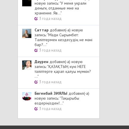
новую запись: "У меня украли
деньги, отданные мне на
хранение. Яв..."
3 года назад
Cаттар
добавил(-а) новую
запись: "Мәди Сырымбет:
Тәліптермен кездесудің не мәні
бар?..."
3 года назад
Дәурен
добавил(-а) новую
запись: "ҚАЗАҚТЫҢ күні НЕГЕ
тәліптерге қарап қалуы мүмкін?
..."
3 года назад
Бөгенбай ЗИЯЛЫ
добавил(-а)
новую запись: "Тақырыбы
өздеріңізден!..."
3 года назад