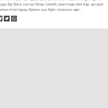
ды бір білсе сол кісі білер. Себебі, әжептәуір ілімі бар, әртүрлі
ған кітаптарды бірінен соң бірін толассыз оқып...