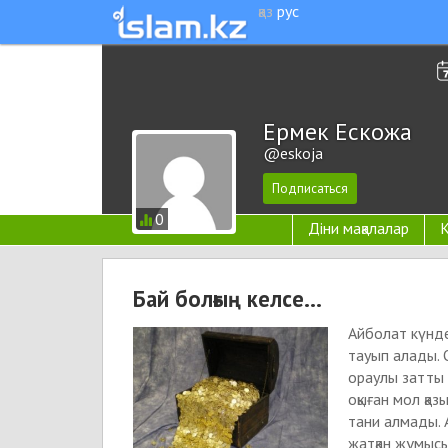
қаз
рус
Ермек Ескожа
@eskoja
0
Діни мақалалар
К
Бай болғың келсе...
Айболат күндер
тауып алады. О
ораулы затты 
оқыған мол қа
тани алмады. А
жатқан жұмысы