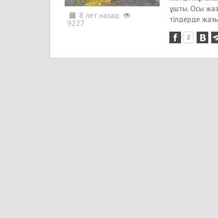
ұшты. Осы жазу
8 лет назад
тілдерде жазыл
9227
2