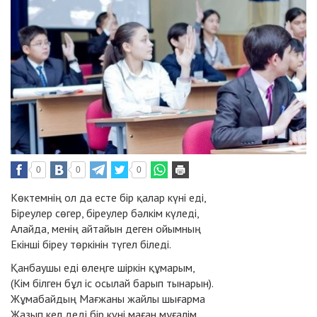
0
0
0
Көктемнің ол да есте бір қалар күні еді,
Біреулер сөгер, біреулер бәлкім күледі,
Алайда, менің айтайын деген ойымның
Екінші біреу төркінін түгел біледі.
Қанбаушы еді өлеңге шіркін құмарым,
(Кім білген бұл іс осылай барып тынарын).
Жұмабайдың Мағжаны жайлы шығарма
Жазып кел деді бір күні маған мұғалім.