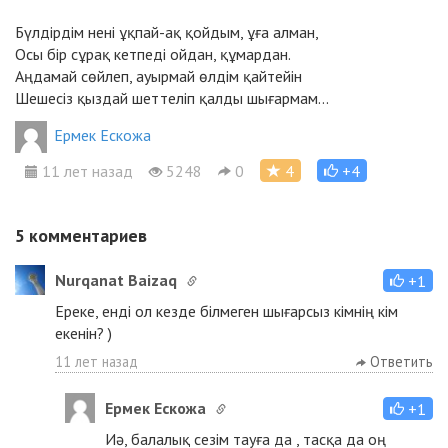
Бүлдірдім нені ұқпай-ақ қойдым, ұға алман,
Осы бір сұрақ кетпеді ойдан, құмардан.
Аңдамай сөйлеп, ауырмай өлдім қайтейін
Шешесіз қыздай шеттеліп қалды шығармам...
Ермек Ескожа
11 лет назад
5248
0
4
+4
5
комментариев
Nurqanat Baizaq
+1
Ереке, енді ол кезде білмеген шығарсыз кімнің кім
екенін? )
11 лет назад
Ответить
Ермек Ескожа
+1
Иә, балалық сезім тауға да , тасқа да оң