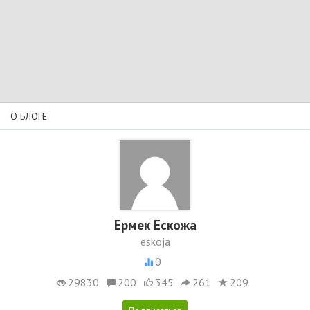
О БЛОГЕ
Ермек Ескожа
eskoja
0
29830
200
345
261
209