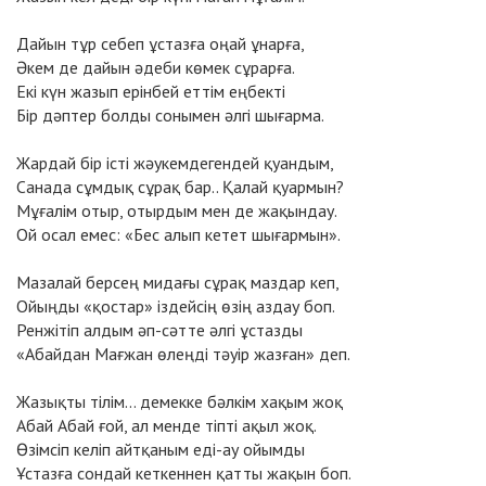
Дайын тұр себеп ұстазға оңай ұнарға,
Әкем де дайын әдеби көмек сұрарға.
Екі күн жазып ерінбей еттім еңбекті
Бір дәптер болды сонымен әлгі шығарма.
Жардай бір істі жәукемдегендей қуандым,
Санада сұмдық сұрақ бар.. Қалай қуармын?
Мұғалім отыр, отырдым мен де жақындау.
Ой осал емес: «Бес алып кетет шығармын».
Мазалай берсең мидағы сұрақ маздар кеп,
Ойыңды «қостар» іздейсің өзің аздау боп.
Ренжітіп алдым әп-сәтте әлгі ұстазды
«Абайдан Мағжан өлеңді тәуір жазған» деп.
Жазықты тілім... демекке бәлкім хақым жоқ
Абай Абай ғой, ал менде тіпті ақыл жоқ.
Өзімсіп келіп айтқаным еді-ау ойымды
Ұстазға сондай кеткеннен қатты жақын боп.