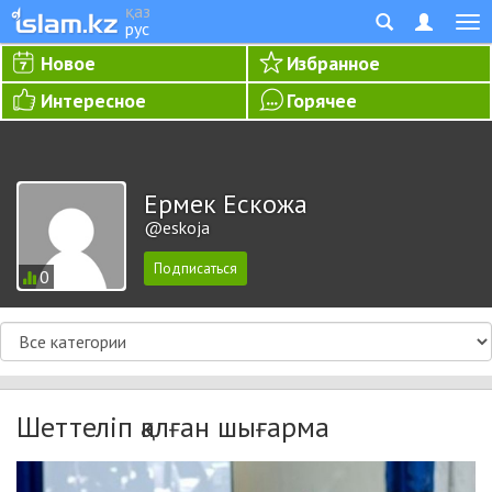
қаз
рус
Новое
Избранное
Интересное
Горячее
Ермек Ескожа
@eskoja
0
Шеттеліп қалған шығарма