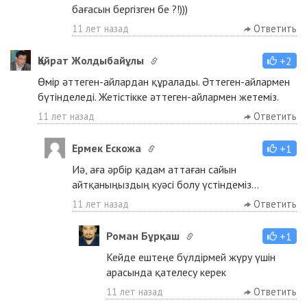
бағасын бергізген бе ?!)))
11 лет назад
Ответить
Қайрат Жолдыбайұлы
+2
Өмір әттеген-айлардан құралады. Әттеген-айлармен
бүтінделеді. Жетістікке әттеген-айлармен жетеміз.
11 лет назад
Ответить
Ермек Ескожа
+1
Иә, аға әрбір қадам аттаған сайын
айтқаныңыздың куәсі болу үстіндемiз...
11 лет назад
Ответить
Роман Бұрқаш
+1
Кейде ештеңе бүлдірмей жүру үшін
арасында қателесу керек
11 лет назад
Ответить