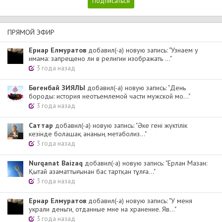
ПРЯМОЙ ЭФИР
Ернар Елмуратов
добавил(-а) новую запись: "Узнаем у
имама: запрещено ли в религии изображать ..."
3 года назад
Бөгенбай ЗИЯЛЫ
добавил(-а) новую запись: "День
бороды: история неотъемлемой части мужской мо..."
3 года назад
Cаттар
добавил(-а) новую запись: "Әке гені жүктілік
кезінде болашақ ананың метаболиз..."
3 года назад
Nurqanat Baizaq
добавил(-а) новую запись: "Ерлан Мазан:
Қытай азаматтығынан бас тартқан тұлға..."
3 года назад
Ернар Елмуратов
добавил(-а) новую запись: "У меня
украли деньги, отданные мне на хранение. Яв..."
3 года назад