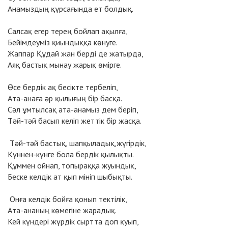
Анамыздың құрсағында ет болдық.
Салсақ егер терең бойлап ақылға,
Бейімдеуміз қиындыққа көнуге.
Жаппар Құдай жан берді де жатырда,
Аяқ бастық мынау жарық өмірге.
Өсе бердік ақ бесікте тербеліп,
Ата-анаға әр қылығың бір басқа.
Сәл ұмтылсақ ата-анамыз дем беріп,
Тәй-тәй басып келіп жеттік бір жасқа.
Тәй-тәй бастық, шапқыладық,жүгірдік,
Күннен-күнге бола бердік қылықты.
Құммен ойнап, топыраққа жуындық,
Беске келдік ат қып мініп шыбықты.
Онға келдік бойға қонып тектілік,
Ата-ананың көмегіне жарадық.
Кей күндері жүрдік сыртта доп қуып,