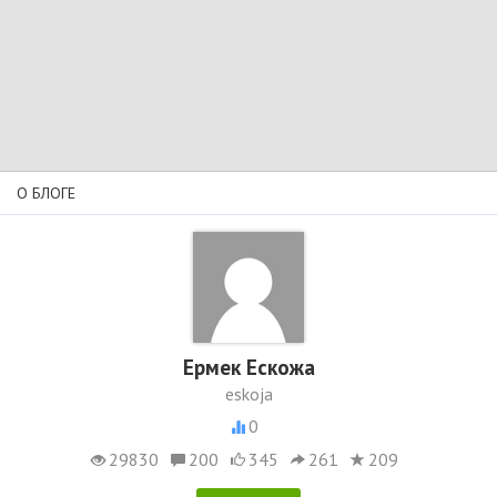
О БЛОГЕ
Ермек Ескожа
eskoja
0
29830
200
345
261
209