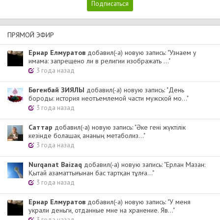
ПРЯМОЙ ЭФИР
Ернар Елмуратов
добавил(-а) новую запись: "Узнаем у
имама: запрещено ли в религии изображать ..."
3 года назад
Бөгенбай ЗИЯЛЫ
добавил(-а) новую запись: "День
бороды: история неотъемлемой части мужской мо..."
3 года назад
Cаттар
добавил(-а) новую запись: "Әке гені жүктілік
кезінде болашақ ананың метаболиз..."
3 года назад
Nurqanat Baizaq
добавил(-а) новую запись: "Ерлан Мазан:
Қытай азаматтығынан бас тартқан тұлға..."
3 года назад
Ернар Елмуратов
добавил(-а) новую запись: "У меня
украли деньги, отданные мне на хранение. Яв..."
3 года назад