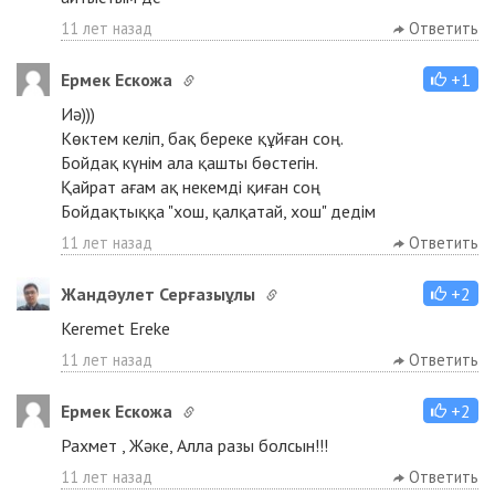
11 лет назад
Ответить
Ермек Ескожа
+1
Иә)))
Көктем келіп, бақ береке құйған соң.
Бойдақ күнім ала қашты бөстегiн.
Қайрат ағам ақ некемдi қиған соң
Бойдақтыққа "хош, қалқатай, хош" дедім
11 лет назад
Ответить
Жандəулет Серғазыұлы
+2
Keremet Ereke
11 лет назад
Ответить
Ермек Ескожа
+2
Рахмет , Жәке, Алла разы болсын!!!
11 лет назад
Ответить