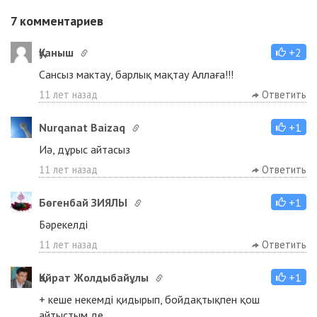
7
комментариев
Қуаныш
+2
Сансыз мактау, барлық мақтау Аллаға!!!
11 лет назад
Ответить
Nurqanat Baizaq
+1
Иә, дұрыс айтасыз
11 лет назад
Ответить
Бөгенбай ЗИЯЛЫ
+1
Бәрекелді
11 лет назад
Ответить
Қайрат Жолдыбайұлы
+1
+ кеше некемді қидырып, бойдақтықпен қош
айтыстым де