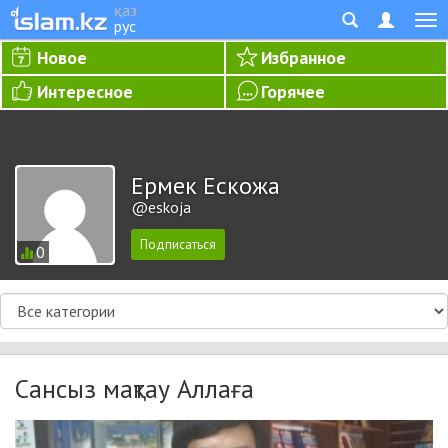
қаз
рус
Новое
Избранное
Интересное
Горячее
Ермек Ескожа
@eskoja
0
Сансыз мақтау Аллаға