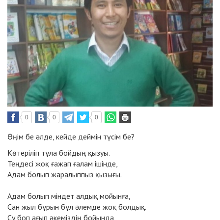
0
0
0
Өңім бе әлде, кейде деймін түсім бе?
Көтеріліп тұла бойдың қызуы.
Теңдесі жоқ ғажап ғалам ішінде,
Адам болып жаралыппыз қызығы.
Адам болып міндет алдық мойынға,
Сан жыл бұрын бұл әлемде жоқ болдық.
Су боп ағып әкеміздің бойында,