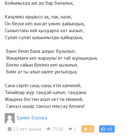
Бойымызда әлі де бар балалық.
Көңіліміз кіршіксіз ақ, пәк, нәзік,
Он беске кеп жасап үлкен дайындық,
Сыныптағы кей қыздарға хат жазып,
Сулап-сулап шашымызды қайырдық.
Буын бекіп бала дауыс бұзылып,
Жиырмаға кеп жараулы аттай жұлқындық.
Білген сайын білгіміз кеп қызығып,
Білім атты алып көлге ұмтылдық.
Сана сергіп саңқ-саңқ етіп көмекей,
Талайлар жүр таңдай қағып, таңдана.
Жиырма бестен асып кеттік мінекей,
Сансыз шүкір, сансыз мақтау Аллаға!
Ермек Ескожа
11 лет назад
7518
1
3
+5