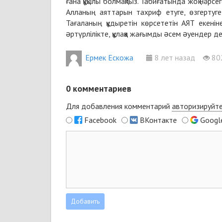
ғана құқылы болмақпыз. Табиғатында жоқ нәр
Алланың аяттарын тахриф етуге, өзгертуге
Тағаланың құдыретін көрсететін АЯТ екеніне
əртүрлілікте, құлаққа жағымды əсем əуендер 
Ермек Ескожа
8 лет назад
80
0
комментариев
Для добавления комментарий
авторизируйт
Facebook
ВКонтакте
Googl