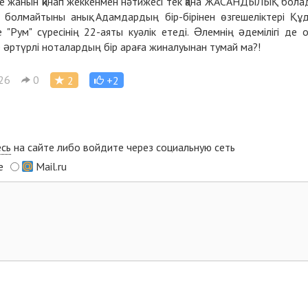
сеге жанын қинап жеккенмен нәтижесі тек қана ЖАСАНДЫЛЫҚ бола
 болмайтыны анық. Адамдардың бір-бірінен өзгешеліктері Құ
 "Рум" сүресінің 22-аяты куәлік етеді. Əлемнің əдемілігі де 
де əртүрлі ноталардың бір араға жиналуынан тумай ма?!
26
0
2
+2
есь
на сайте либо войдите через социальную сеть
e
Mail.ru