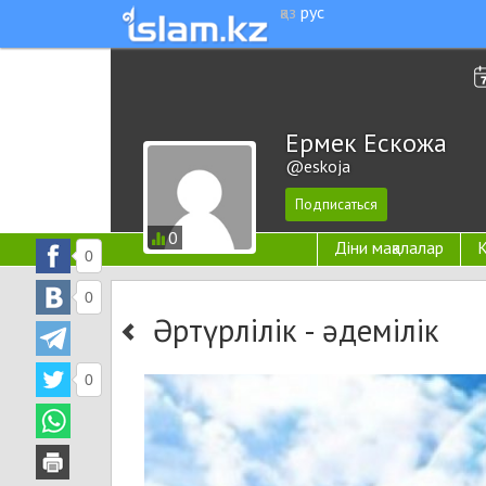
қаз
рус
Ермек Ескожа
@eskoja
0
Діни мақалалар
К
0
0
Әртүрлілік - әдемілік
0