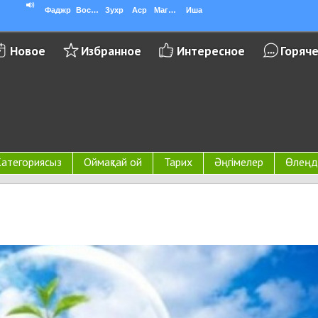
Фаджр
Восход
Зухр
Аср
Магриб
Иша
Новое
Избранное
Интересное
Горяч
атегориясыз
Оймақтай ой
Тарих
Әңгімелер
Өлеңд