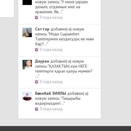
новую запись: "У меня украли
деньги, отданные мне на
хранение. Яв..."
3 года назад
Cаттар
добавил(-а) новую
запись: "Мәди Сырымбет:
Тәліптермен кездесудің не мәні
бар?..."
3 года назад
Дәурен
добавил(-а) новую
запись: "ҚАЗАҚТЫҢ күні НЕГЕ
тәліптерге қарап қалуы мүмкін?
..."
3 года назад
Бөгенбай ЗИЯЛЫ
добавил(-а)
новую запись: "Тақырыбы
өздеріңізден!..."
3 года назад