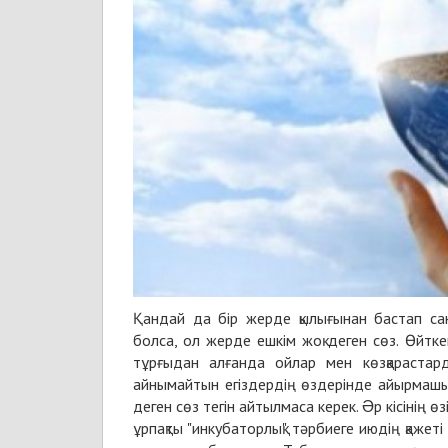
Қандай да бір жерде қылығынан бастап сан
болса, ол жерде ешкім жоқ деген сөз. Өйтк
тұрғыдан алғанда ойлар мен көзқарастарды
айнымайтын егіздердің өздерінде айырмашыл
деген сөз тегін айтылмаса керек. Əр кісінің өз
ұрпақты "инкубаторлық" тәрбиеге июдің қажеті 