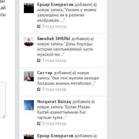
ды.
Ернар Елмуратов
добавил(-а)
дай
новую запись: "Узнаем у имама:
осы
запрещено ли в религии
изображать ..."
3 года назад
Бөгенбай ЗИЯЛЫ
добавил(-а)
новую запись: "День бороды:
история неотъемлемой части
мужской мо..."
3 года назад
Cаттар
добавил(-а) новую
запись: "Әке гені жүктілік кезінде
болашақ ананың метаболиз..."
3 года назад
Nurqanat Baizaq
добавил(-а)
новую запись: "Ерлан Мазан:
Қытай азаматтығынан бас
тартқан тұлға..."
3 года назад
Ернар Елмуратов
добавил(-а)