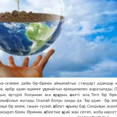
а-сезіміне дейін бір-бірінен айнымайтын стандарт адамдар 
ені, əрбір адам ешкімге ұқсамайтын ерекшелікпен жаратылады. 
ң əртүрлі болуынан аса қорқудың қажеті жоқ. Тіпті бір бірі
ық болып жатады. Осылай болуы заңды да. "Бір адам - бір əл
інше бір əлемі, таным-түсінігі, қабілет-қарымы бар. Сондықтан, өске
жоқ деп білем. Əркімнің қабілетіне қарай жөн сілтеп, жоба көрсет