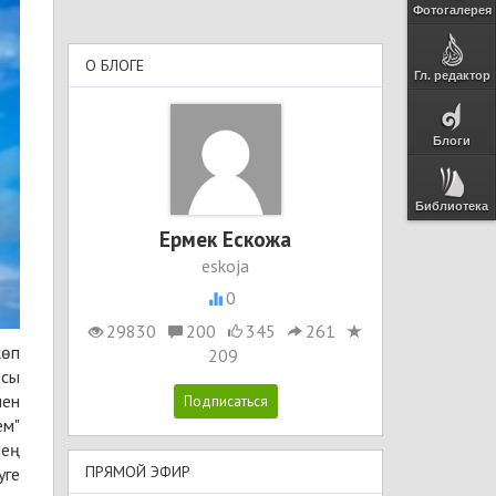
Фотогалерея
О БЛОГЕ
Гл. редактор
Блоги
Библиотека
Ермек Ескожа
eskoja
0
29830
200
345
261
көп
209
Осы
нен
ем"
лең
ПРЯМОЙ ЭФИР
уге