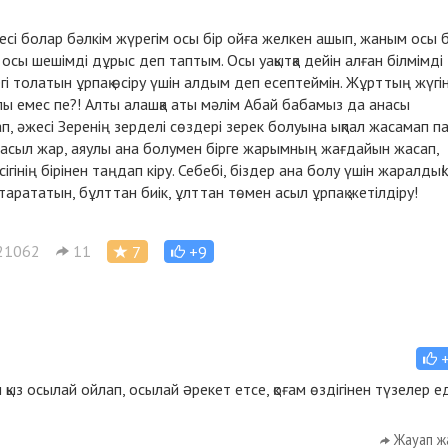
есі болар бәлкім жүрегім осы бір ойға желкен ашып, жаным осы б
 осы шешімді дұрыс деп таптым. Осы уақытқа дейін алған білмімді
етегі толатын ұрпақ өсіру үшін алдым деп есептеймін. Жұрттың жүгі
лы емес пе?! Алты алашқа аты мәлім Абай бабамыз да анасы
ап, әжесі Зеренің зерделі сөздері зерек болуына ықпал жасамап п
ін, асыл жар, аяулы ана болумен бірге жарымның жағдайын жасап,
інің бірінен таңдап кіру. Себебі, біздер ана болу үшін жаралдық!
арататын, бұлттан биік, ұлттан төмен асыл ұрпақ жетілдіру!
21062
11
7
+9
з осылай ойлап, осылай əрекет етсе, қоғам өздігінен түзелер ед
Жауап ж