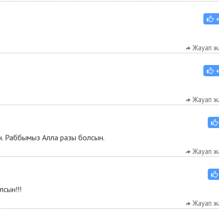
Жауап ж
Жауап ж
н. Раббымыз Алла разы болсын.
Жауап ж
лсын!!!
Жауап ж