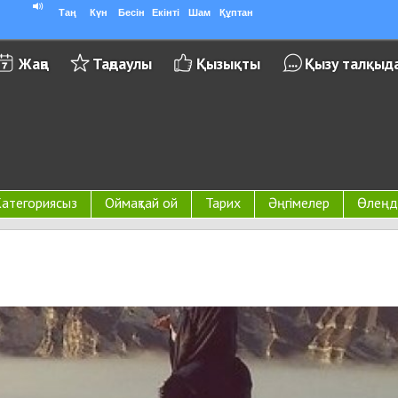
Таң
Күн
Бесін
Екінті
Шам
Құптан
Жаңа
Таңдаулы
Қызықты
Қызу талқыд
атегориясыз
Оймақтай ой
Тарих
Әңгімелер
Өлеңд