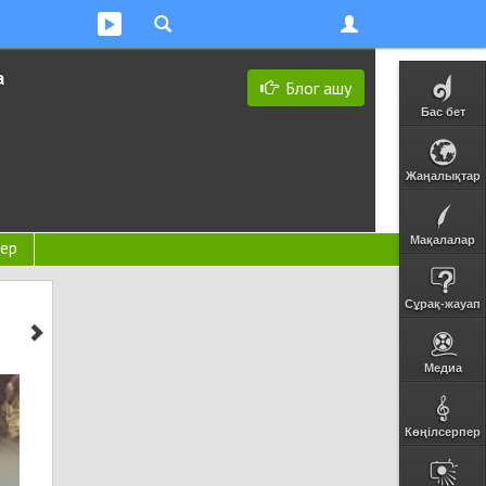
а
Блог ашу
Бас бет
Жаңалықтар
Мақалалар
ер
Сұрақ-жауап
Медиа
Көңілсерпер