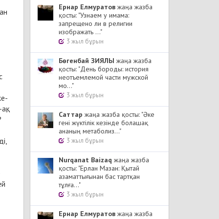
Ернар Елмуратов
жаңа жазба
дан
қосты: "Узнаем у имама:
запрещено ли в религии
изображать ..."
3 жыл бұрын
Бөгенбай ЗИЯЛЫ
жаңа жазба
қосты: "День бороды: история
с
неотъемлемой части мужской
мо..."
3 жыл бұрын
ке-
ақ,
Cаттар
жаңа жазба қосты: "Әке
?
гені жүктілік кезінде болашақ
ананың метаболиз..."
і,
3 жыл бұрын
Nurqanat Baizaq
жаңа жазба
қосты: "Ерлан Мазан: Қытай
е
азаматтығынан бас тартқан
ей
тұлға..."
3 жыл бұрын
Ернар Елмуратов
жаңа жазба