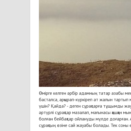
Өмірге келген әрбір адамның татар азабы мен
басталса, арқырап-күркіреп ат жалын тартып 
үшін? Қайда? - деген сұрақтарға тұщымды жауа
әртүрлі сұрақтар мазалап, мағынасы қашқан м
болған бейбақтар ойлануды мүлде доғарған. А
сұрақтың өзіне сай жауабы болады. Тек соны е