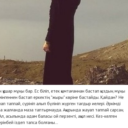
 құшар мұңы бар. Ес біліп, етек қымтағаннан бастап қыздың мұңы
мінгеннен бастап еркектің "жыры" көріне бастайды. Қайдан? Не
п таппай, сүрініп алып бүлініп жүрген тағдыр иелері. Әркімді
ына жалғанда маза таптырмауда. Ақырында жауап таппай сарсаң
л, асылында адам баласы ой перзенті, ақыл иесі. Кез-келген
рінбей іздеп тапса болғаны...