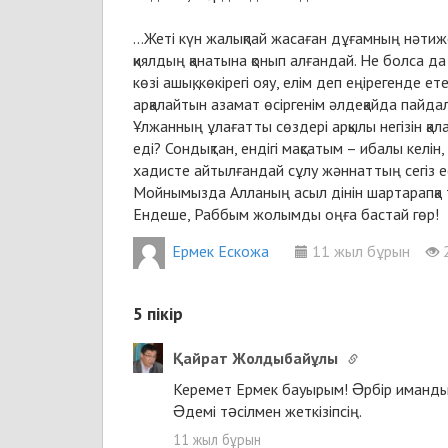
...Жеті күн жалықпай жасаған дұғамның нәтиж
қиялдың қанатына қонып алғандай. Не болса да
көзі ашық, көкірегі ояу, елім деп еңірегенде 
арқалайтын азамат өсіргенім әлдеқайда пайда
Ұлжанның ұлағатты сөздері арқылы негізін қал
еді? Сондықтан, ендігі мақсатым – ибалы кел
хадисте айтылғандай сұлу жәннаттың сегіз есіг
Мойнымызда Алланың асыл дінін шартарапқа т
Ендеше, Раббым жолымды оңға бастай гөр!
Ермек Ескожа
11 жыл бұрын
5
пікір
Қайрат Жолдыбайұлы
Керемет Ермек бауырым! Əрбір иманды қы
Əдемі тəсілмен жеткізіпсің.
11 жыл бұрын