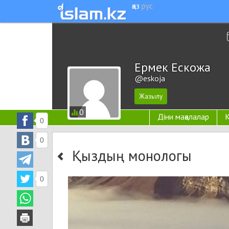
қаз
рус
Ермек Ескожа
@eskoja
0
Діни мақалалар
К
0
0
Қыздың монологы
0