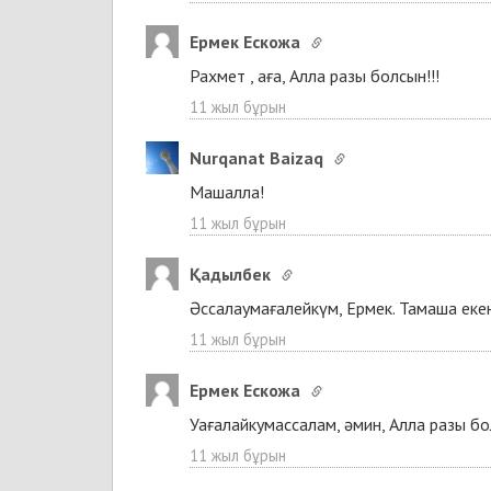
Ермек Ескожа
Рахмет , аға, Алла разы болсын!!!
11 жыл бұрын
Nurqanat Baizaq
Машалла!
11 жыл бұрын
Қадылбек
Әссалаумағалейкүм, Ермек. Тамаша еке
11 жыл бұрын
Ермек Ескожа
Уағалайкумассалам, әмин, Алла разы бо
11 жыл бұрын