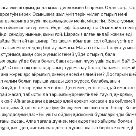
қаласа екінші оқуымды да қызыл дипломмен бітіремін. Одан соң... О
 көрсетуім керек. Осыншама жыл үміттерін үкілеп отырып мені
алдыларында жүріп жақсылық жасау менің міндетім. Бірақ, тұрмыс
 да ойымнан кетер емес. Әлде...уф, басым қатты. Осындайда ненің
іңді сендіру қиынның қиыны ғой. Шарасыз қалған қандай жаман еді.
йды біліп айтқан шығар. Тез шешім қабылдап, сол ойдың үстінде
тін асыл мінездердің бірі-ау шамасы. Маған отбасы болуға ұсыны
қ, тұрмысқа шыққан соң жұмыс істемей үйде отырып, бала
жыл оқуды үйде бала бағып, бақан асынып жүру үшін оқыдым ба?! Ә
? «Сонша оқытқан қыздарының түрі мынау болса, баламыз оқымай-
 ана жүрек қарс айрылып, әкенің еңсесі езілмей ме? Достарым ше
ап ғалым болып ғарышқа ұшады деп жүрсек, балабақшаның
дай күйде болар едім десеңізші. Дегенмен, енді осындай иманжүзд
дай жасап, табысты да таршылық көрмейтіндей тауып, қамқорлық
екен? Айналаңдағы адамдар қалай әрекет жасасаң да сөйлемей
 сындырмай, өгізді де өлтірмей» ақылмен шешкен жөн болар. Кеш
ен ақылдасқанымда: «Екі ұшты ойдың қайсысына бұрыларыңды білм
дұғаны оқысаң, Алла тағала дүниең мен ақыретіңе хайырлы болған
бұрады» деп, «истихара» деген дұғаны жазып беріп кеткен еді.