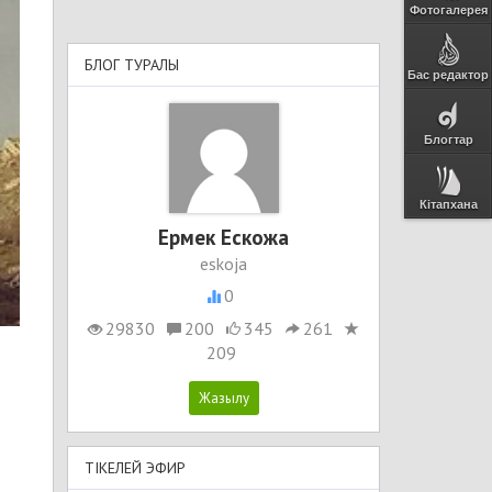
Фотогалерея
БЛОГ ТУРАЛЫ
Бас редактор
Блогтар
Кітапхана
Ермек Ескожа
eskoja
0
29830
200
345
261
209
ТІКЕЛЕЙ ЭФИР