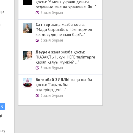
қосты: "У меня украли деньги,
отданные мне на хранение. Яв..."
ір
3 жыл бұрын
н
Cаттар
жаңа жазба қосты:
"Мәди Сырымбет: Тәліптермен
кездесудің не мәні бар?..."
а
3 жыл бұрын
Дәурен
жаңа жазба қосты:
"ҚАЗАҚТЫҢ күні НЕГЕ тәліптерге
қарап қалуы мүмкін? ..."
3 жыл бұрын
Бөгенбай ЗИЯЛЫ
жаңа жазба
қосты: "Тақырыбы
өздеріңізден!..."
3 жыл бұрын
+3
і.
азу