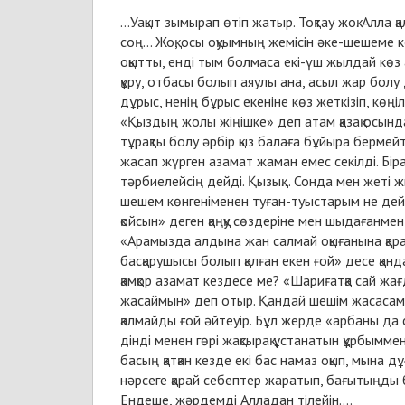
...Уақыт зымырап өтіп жатыр. Тоқтау жоқ. Алла 
соң... Жоқ, осы оқуымның жемісін әке-шешеме
оқытты, енді тым болмаса екі-үш жылдай көз 
құру, отбасы болып аяулы ана, асыл жар болу
дұрыс, ненің бұрыс екеніне көз жеткізіп, көңіл
«Қыздың жолы жіңішке» деп атам қазақ осында
тұрақты болу әрбір қыз балаға бұйыра бермей
жасап жүрген азамат жаман емес секілді. Біра
тәрбиелейсің дейді. Қызық... Сонда мен жеті 
шешем көнгеніменен туған-туыстарым не дейді
қойсын» деген қаңқу сөздеріне мен шыдағанмен
«Арамызда алдына жан салмай оқығанына қар
басқарушысы болып қалған екен ғой» десе қан
қамқор азамат кездесе ме? «Шариғатқа сай жағ
жасаймын» деп отыр. Қандай шешім жасасам 
қалмайды ғой әйтеуір. Бұл жерде «арбаны да
дінді менен гөрі жақсырақ ұстанатын құрбымм
басың қатқан кезде екі бас намаз оқып, мына 
нәрсеге қарай себептер жаратып, бағытыңды 
Ендеше, жәрдемді Алладан тілейін....