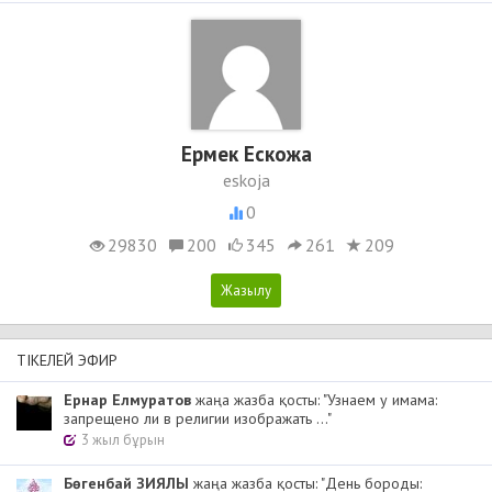
Ермек Ескожа
eskoja
0
29830
200
345
261
209
ТІКЕЛЕЙ ЭФИР
Ернар Елмуратов
жаңа жазба қосты: "Узнаем у имама:
запрещено ли в религии изображать ..."
3 жыл бұрын
Бөгенбай ЗИЯЛЫ
жаңа жазба қосты: "День бороды: