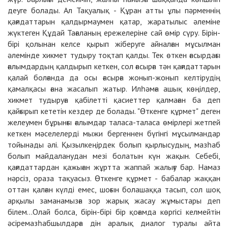
деуге болады. Ал Тақуалық - Құран атты ұлы пәрменнің
қағидаттарын қалдырмаумен қатар, жаратылыс әлеміне
жүктеген Құдай Тағаланың ережелеріне сай өмір сүру. Бірін-
бірі қолынан келсе қырып жіберуге айналған мұсылман
әлемінде хикмет тудыру тоқтап қалды. Тек өткен ғасырдағы
ғалымдардың қалдырып кеткен, сол ғасырға тән қағидаттарын
қалай болғанда да осы ғасырға жонып-жонып келтірудің
қамалқасы ғана жасалып жатыр. Илһәмға ашық көңілдер,
хикмет тудыруға қабілетті қасиеттер қалмаған ба деп
қайғырып кететін кездер де болады. "Өткенге құрмет" деген
желеумен бұрынғы ғалымдар таласа-таласа өмірлері жетпей
кеткен мәселелерді мыжи бергеннен бүгінгі мұсылмандар
тойынады әлі. Қызылкеңірдек болып қырлысудың, мазһаб
болып майдаланудан мезі болатын күн жақын. Себебі,
қағидаттардан қажыған жұртта жаппай жалығу бар. Намаз
нәрсіз, ораза тақуасыз. Өткенге құрмет - бабалар жаққан
оттан қалған күлді емес, шоғын болашаққа тасып, сол шоқ
арқылы заманамызға зор жарық жасау жұмыстары деп
білем...Олай болса, бірін-бірі бір қоғамда көргісі келмейтін
әсіремазһабшылдарға дін аралық диалог туралы айта