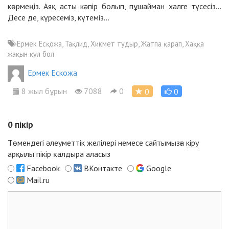
көрмеңіз. Аяқ асты кәпір болып, пұшайман халге түсесіз...
Десе де, күресеміз, күтеміз...
Ермек Есқожа, Тақлид, Хикмет тудыр, Жатпа қарап, Хаққа
жақын құл бол
Ермек Ескожа
8 жыл бұрын
7088
0
0
0
0
пікір
Төмендегі әлеуметтік желілері немесе сайтымызға
кіру
арқылы пікір қалдыра аласыз
Facebook
ВКонтакте
Google
Mail.ru