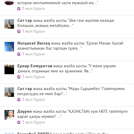
история неотъемлемой части мужской мо..."
3 жыл бұрын
Cаттар
жаңа жазба қосты: "Әке гені жүктілік кезінде
болашақ ананың метаболиз..."
3 жыл бұрын
Nurqanat Baizaq
жаңа жазба қосты: "Ерлан Мазан: Қытай
азаматтығынан бас тартқан тұлға..."
3 жыл бұрын
Ернар Елмуратов
жаңа жазба қосты: "У меня украли
деньги, отданные мне на хранение. Яв..."
3 жыл бұрын
Cаттар
жаңа жазба қосты: "Мәди Сырымбет: Тәліптермен
кездесудің не мәні бар?..."
3 жыл бұрын
Дәурен
жаңа жазба қосты: "ҚАЗАҚТЫҢ күні НЕГЕ тәліптерге
қарап қалуы мүмкін? ..."
3 жыл бұрын
Бөгенбай ЗИЯЛЫ
жаңа жазба қосты: "Тақырыбы