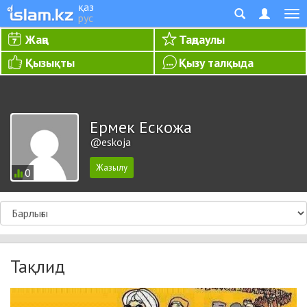
қаз
рус
Жаңа
Таңдаулы
Қызықты
Қызу талқыда
Ермек Ескожа
@eskoja
0
Тақлид