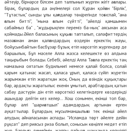
әйтеуір, бірнәрсе білсем деп талпынып жүрген жігіт ағалар
ы.
Бірақ, бұлардың да әңгімелері сол Құран қойған "Бірлік",
"Тұтастық" сынды ұлы қағидалар төңірегінде тоғыспай, "ана
ғалым битті", "мына ғалым сүйтті", "әйелді қамшымен
сабаймыз ба" , "жұдырықпен переміз ба-ның" аясынан аса
қоймады.Әйел баласының құқығы тапталып, сәләфиттердің
мазағынан аман қалғандардың өздерін еркектің жауы,
бойұсынбайтын басбұзар бұзық етіп көрсетіп жүргендер де
баршылық. Бұл мәселе Алла жазса келешекте өз алдына
тақырыбым болады. Себебі, әйелді Алла Тағала еркектің таң
намазына оятатын будильнигі немесе қалай болса, солай
қарым қатынас жасап, қаласа ұрып, қаласа сүйіп жүретін
жарымжан етіп жаратқан жоқ. Оның да өзіндік құқықтары
бар, ардақты жаратылыс екенін ұмытып, арабтардың қатын
сабау дәстүрін дін етіп көрсеткісі келетіндерге көздеріңді
ашыңдар дейтін кез келер... Хош сонымен, екінші топ бар,
бұлар әлгі "шариғатшыл" адамдардың артынан ерген
ауқаттылар. Бұлардың мұсылманшылығы тек екінші әйел
алудың айналасынан аспады. "Исламда төрт әйелге дейін
рұқсат" деп риясыз риза болып, сонысын көңілге медет етіп
жүр. Барлығы демеймін, жалпы пайызға шаққанда көпшілігі