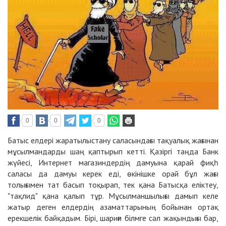
0
0
0
Батыс елдері жаратылыстану саласындағы тақуалық жағынан
мұсылмандарды шаң қаптырып кетті. Қазіргі таңда Банк
жүйесі, Интернет магазиндердің дамуына қарай фиқһ
саласы да дамуы керек еді, өкінішке орай бұл жағы
толығымен тат басып тоқырап, тек қана Батысқа еліктеу,
"тақлид" қана қалып тұр. Мұсылманшылығы дамып келе
жатыр деген елдердің азаматтарының бойынан ортақ
ерекшелік байқадым. Бірі, шариғи білмге сәл жақындығы бар,